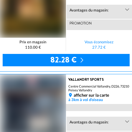
Avantages du magasin:
PROMOTION
Prix en magasin
Vous économisez
110.00 €
27.72 €
82.28 €
VALLANDRY SPORTS
Centre Commercial Vallandry, D226, 73210
Peisey Vallandry
afficher sur la carte
à 3km à vol d'oiseau
Avantages du magasin: