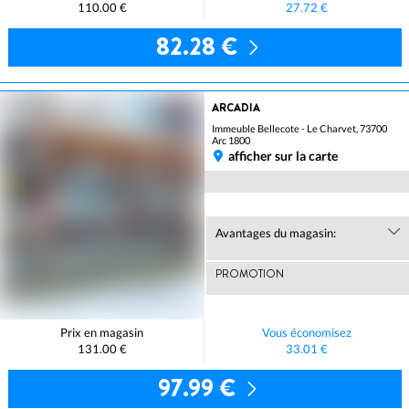
110.00 €
27.72 €
82.28 €
ARCADIA
Immeuble Bellecote - Le Charvet, 73700
Arc 1800
afficher sur la carte
Avantages du magasin:
PROMOTION
Prix en magasin
Vous économisez
131.00 €
33.01 €
97.99 €