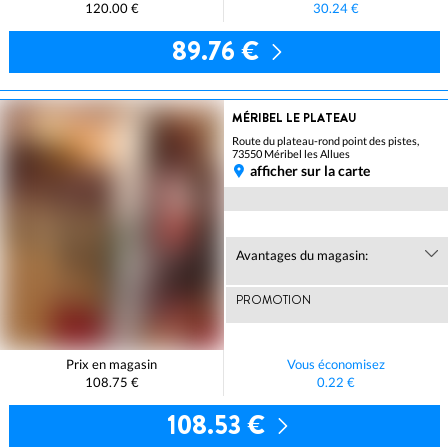
120.00 €
30.24 €
89.76 €
MÉRIBEL LE PLATEAU
Route du plateau-rond point des pistes,
73550 Méribel les Allues
afficher sur la carte
Avantages du magasin:
PROMOTION
Prix en magasin
Vous économisez
108.75 €
0.22 €
108.53 €