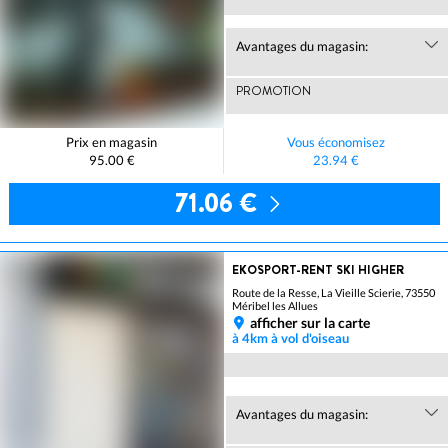
Avantages du magasin:
PROMOTION
Prix en magasin
Vous économisez
95.00 €
23.94 €
71.06 €
EKOSPORT-RENT SKI HIGHER
Route de la Resse, La Vieille Scierie, 73550
Méribel les Allues
afficher sur la carte
à 4km à vol d'oiseau
Avantages du magasin: