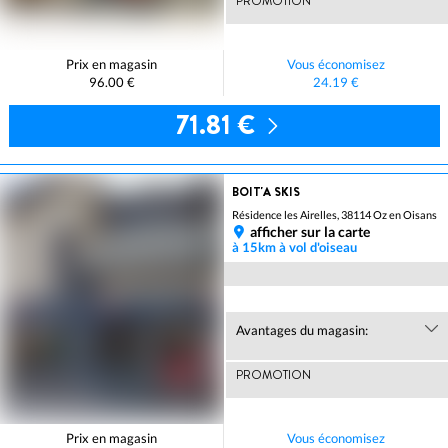
PROMOTION
Prix en magasin
Vous économisez
96.00 €
24.19 €
71.81 €
BOIT'A SKIS
Résidence les Airelles, 38114 Oz en Oisans
afficher sur la carte
à 15km à vol d'oiseau
Avantages du magasin:
PROMOTION
Prix en magasin
Vous économisez