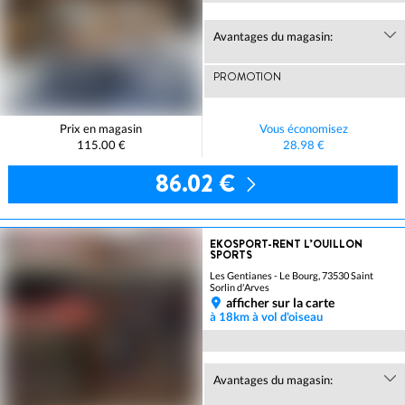
Avantages du magasin:
PROMOTION
Prix en magasin
Vous économisez
115.00 €
28.98 €
86.02 €
EKOSPORT-RENT L’OUILLON
SPORTS
Les Gentianes - Le Bourg, 73530 Saint
Sorlin d'Arves
afficher sur la carte
à 18km à vol d'oiseau
Avantages du magasin: