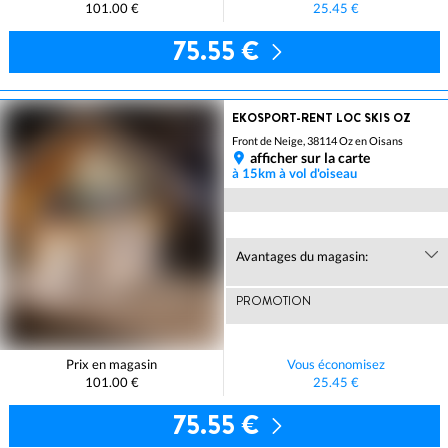
101.00 €
25.45 €
75.55 €
EKOSPORT-RENT LOC SKIS OZ
Front de Neige, 38114 Oz en Oisans
afficher sur la carte
à 15km à vol d'oiseau
Avantages du magasin:
PROMOTION
Prix en magasin
Vous économisez
101.00 €
25.45 €
75.55 €