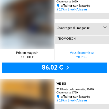
Chamrousse 1650
afficher sur la carte
à 17km à vol d'oiseau
Avantages du magasin:
PROMOTION
Prix en magasin
Vous économisez
115.00 €
28.98 €
86.02 €
WE SKI
733 Route de la croisette, 38410
Chamrousse 1750
afficher sur la carte
à 18km à vol d'oiseau